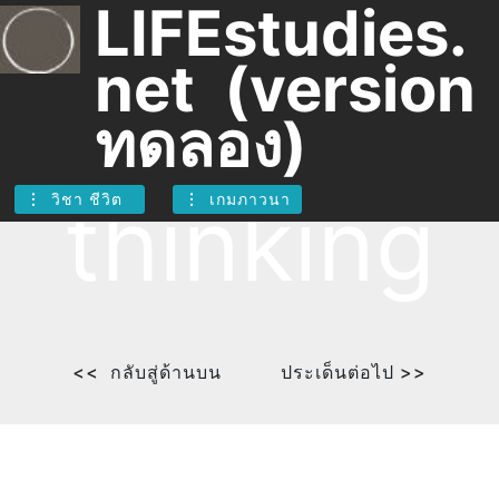
Algorith
LIFEstudies.
net (version
mic
ทดลอง)
thinking
วิชา ชีวิต
เกมภาวนา
<< กลับสู่ด้านบน
ประเด็นต่อไป >>