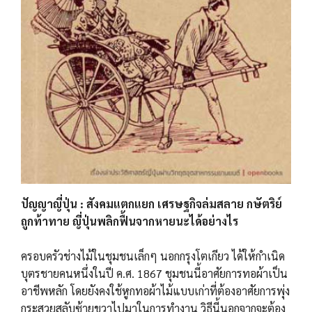
ปัญญาญี่ปุ่น : สังคมแตกแยก เศรษฐกิจล่มสลาย กษัตริย์
ถูกท้าทาย ญี่ปุ่นพลิกฟื้นจากหายนะได้อย่างไร
ครอบครัวช่างไม้ในชุมชนเล็กๆ นอกกรุงโตเกียว ได้ให้กำเนิด
บุตรชายคนหนึ่งในปี ค.ศ. 1867 ชุมชนนี้อาศัยการทอผ้าเป็น
อาชีพหลัก โดยยังคงใช้หูกทอผ้าไม้แบบเก่าที่ต้องอาศัยการพุ่ง
กระสวยสลับซ้ายขวาไปมาในการทำงาน วิธีนี้นอกจากจะต้อง