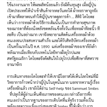
ใช้แรงงานมาก ให้ผลผลิตน้อยแล้ว ยังมีต้นทุนสูง เมื่อญี่ปุ่น
เปิดประเทศให้นำเข้าสินค้าจากตะวันตกได้ ผ้าทอราคาถูกจึง
เข้ามาตีตลาดจนทำให้ญี่ปุ่นขาดดุลการค้า ... สิคิจิ โตโยดะ
เห็นว่า การทอผ้าด้วยวิธีการเดิมนั้นเป็นการทำลายสุขภาพ
ของมารดาที่ต้องนั่งหลังขดหลังแข็งทั้งวันเพื่อทอผ้าทีละนิ้ว ที
ละคืบ เป็นอย่างมาก เขาจึงพยายามคิดค้นเครื่องทอผ้าด้วย
ตนเองจนประสบความสำเร็จ และได้รับสิทธิบัตรเครื่องทอผ้า
เป็นครั้งแรกในปี ค.ศ. 1890 แต่เครื่องทอผ้าของเขาก็ยังล้า
หลังมากเมื่อเทียบกับเทคโนโลยีทางฝั่งยุโรปและ
สหรัฐอเมริกา โตโยดะจึงตัดสินใจไปยุโรปเพื่อศึกษาที่สหราช
อาณาจักร
การเดินทางของโตโยดะทำให้เขามีโอกาสได้เห็นโลกใหม่ที่มี
วิทยาการก้าวหน้ากว่าญี่ปุ่นในยุคนั้นมาก นอกจากความรู้เรื่อง
เครื่องจักแล้ว เขายังได้อ่าน Self-help ของ Sammuel Smiles
ที่ปลุกให้ผู้อ่านเห็นศักยภาพของตนเอง กล่าวถึงการพึ่ง
ตนเองว่าเป็นรากฐานของการเติบโตที่แท้จริง รวมทั้งเป็น
พลังและความแข็งแกร่งของชาติ Smiles ชี้ให้เห็นว่า การ