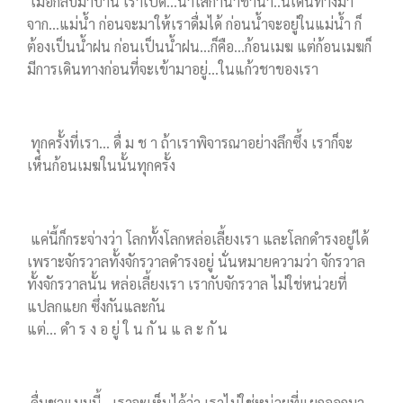
เมื่อกลับมาบ้าน เราเปิด...น้ำใส่กาน้ำชาน้ำ..นี้เดินทางมา
จาก...แม่น้ำ ก่อนจะมาให้เราดื่มได้ ก่อนน้ำจะอยู่ในแม่น้ำ ก็
ต้องเป็นน้ำฝน ก่อนเป็นน้ำฝน...ก็คือ...ก้อนเมฆ แต่ก้อนเมฆก็
มีการเดินทางก่อนที่จะเข้ามาอยู่...ในแก้วชาของเรา
ทุกครั้งที่เรา... ดื่ ม ช า ถ้าเราพิจารณาอย่างลึกซึ้ง เราก็จะ
เห็นก้อนเมฆในนั้นทุกครั้ง
แค่นี้ก็กระจ่างว่า โลกทั้งโลกหล่อเลี้ยงเรา และโลกดำรงอยู่ได้
เพราะจักรวาลทั้งจักรวาลดำรงอยู่ นั่นหมายความว่า จักรวาล
ทั้งจักรวาลนั้น หล่อเลี้ยงเรา เรากับจักรวาล ไม่ใช่หน่วยที่
แปลกแยก ซึ่งกันและกัน
แต่... ดำ ร ง อ ยู่ ใ น กั น แ ล ะ กั น
ดื่มชาแบบนี้...เราจะเห็นได้ว่า เราไม่ใช่หน่วยที่แยกออกมา