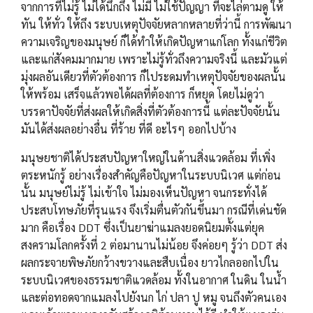
จากการที่ไม่รู้ ไม่ได้นึกถึง ไม่มี ไม่ใช้ปัญญา ที่จะไล่ตามดู ให้
ทัน ให้ทั่ว ให้ถึง ระบบเหตุปัจจัยหลากหลายที่ว่านี้ การพัฒนา
ความเจริญของมนุษย์ ก็ได้ทำให้เกิดปัญหาแก่โลก ทั้งแก่ชีวิต
และแก่สังคมมากมาย เพราะไม่รู้ทั่วถึงความจริงนี้ และมัวแต่
มุ่งผลอันเดียวที่ตัวต้องการ ก็ไประดมทำเหตุปัจจัยของผลนั้น
ให้พร้อม เสร็จแล้วพอได้ผลที่ต้องการ ก็หยุด โดยไม่ดูว่า
บรรดาปัจจัยที่ส่งผลให้เกิดสิ่งที่ตัวต้องการนี้ แต่ละปัจจัยนั้น
มันได้ส่งผลอย่างอื่น ที่ร้าย ที่ดี อะไรๆ ออกไปบ้าง
มนุษยชาติได้ประสบปัญหาใหญ่ในด้านสิ่งแวดล้อม ที่เพิ่ง
ตระหนักรู้ อย่างเรื่องสำคัญคือปัญหาในระบบนิเวศ แต่ก่อน
นั้น มนุษย์ไม่รู้ ไม่เข้าใจ ไม่มองเห็นปัญหา จนกระทั่งได้
ประสบโทษภัยที่รุนแรง จึงเริ่มตื่นตัวกันขึ้นมา กรณีที่เด่นชัด
มาก คือเรื่อง DDT ซึ่งเป็นยาฆ่าแมลงยอดนิยมตั้งแต่ยุค
สงครามโลกครั้งที่ 2 ต่อมานานไม่น้อย จึงค่อยๆ รู้ว่า DDT ส่ง
ผลกระจายพิษภัยกว้างขวางและสืบเนื่อง ยาวไกลออกไปใน
ระบบนิเวศของธรรมชาติแวดล้อม ทั้งในอากาศ ในดิน ในน้ำ
และต่อทอดจากแมลงไปยังนก ไก่ ปลา ปู หมู จนถึงตัวคนเอง