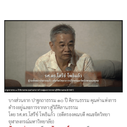
บางส่วนจาก ปาฐกถาธรรม ๑๐ ปี คิลานธรรม คุณค่าแห่งการ
ดำรงอยู่และการจากลา:สู่วิถีคิลานธรรม
โดย รศ.ดร.โสรีช์ โพธิแก้ว (อดีตรองคณบดี คณะจิตวิทยา
จุฬาลงกรณ์มหาวิทยาลัย)