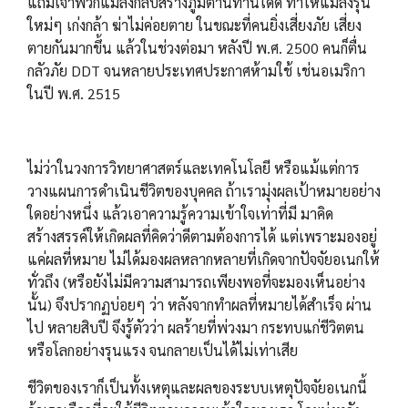
แถมเจ้าพวกแมลงกลับสร้างภูมิต้านทานได้ดี ทำให้แมลงรุ่น
ใหม่ๆ เก่งกล้า ฆ่าไม่ค่อยตาย ในขณะที่คนยิ่งเสี่ยงภัย เสี่ยง
ตายกันมากขึ้น แล้วในช่วงต่อมา หลังปี พ.ศ. 2500 คนก็ตื่น
กลัวภัย DDT จนหลายประเทศประกาศห้ามใช้ เช่นอเมริกา
ในปี พ.ศ. 2515
ไม่ว่าในวงการวิทยาศาสตร์และเทคโนโลยี หรือแม้แต่การ
วางแผนการดำเนินชีวิตของบุคคล ถ้าเรามุ่งผลเป้าหมายอย่าง
ใดอย่างหนึ่ง แล้วเอาความรู้ความเข้าใจเท่าที่มี มาคิด
สร้างสรรค์ให้เกิดผลที่คิดว่าดีตามต้องการได้ แต่เพราะมองอยู่
แค่ผลที่หมาย ไม่ได้มองผลหลากหลายที่เกิดจากปัจจัยอเนกให้
ทั่วถึง (หรือยังไม่มีความสามารถเพียงพอที่จะมองเห็นอย่าง
นั้น) จึงปรากฏบ่อยๆ ว่า หลังจากทำผลที่หมายได้สำเร็จ ผ่าน
ไป หลายสิบปี จึงรู้ตัวว่า ผลร้ายที่พ่วงมา กระทบแก่ชีวิตตน
หรือโลกอย่างรุนแรง จนกลายเป็นได้ไม่เท่าเสีย
ชีวิตของเราก็เป็นทั้งเหตุและผลของระบบเหตุปัจจัยอเนกนี้