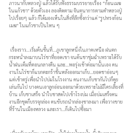
ภาวนากับหลวงปู่ แล้วได้รับฟังธรรมบรรยายเรื่อง “ก้อนเมฆ
ในแก้วชา" ด้วยตัวเอง ลองคิดตาม จินตนาการตามคำหลวงปู่
ไปเรื่อยๆ แล้ว ก็ได้มองเห็นในสิ่งที่ลึกซึ้งกว่าแค่
"รูปทรงก้อน
เมฆ" ในแก้วชาเป็นไหน ๆ
เรื่องราว...เริ่มต้นขึ้นที่...ภูเขาลูกหนึ่งในภาคเหนือ ฝนตก
กระหน่ำลงมาบนไร่ชาที่ยอดเขา จนต้นชาชุ่มฉ่ำเพราะได้รับ
น้ำฝนเต็มที่ตอนกลางคืน และ...พอรุ่งเช้าต่อมานั้นเอง คน
งานในไร่ชาก็แบกตะกร้าขึ้นหลังออกมาเก็บ...ยอดชาอ่อนๆ
แต่เช้าตรู่เพื่อนำไปบ่มในโรงงาน คนงานเก็บชากันไปก็คุย
เล่นกันไป บางคนเอาลูกอ่อนออกมาด้วยเพราะไม่มีใครเลี้ยงที่
บ้าน เก็บชาเสร็จ นำใบชาสดไปเข้าโรงบ่ม เมื่อบ่มเสร็จคน
งานอีกชุดก็บรรจุกล่อง คนขับรถนำกล่องชาลงมา เพื่อวางขาย
ที่ร้านในเมืองหลวง และเรา...ก็เดินไปซื้อมา