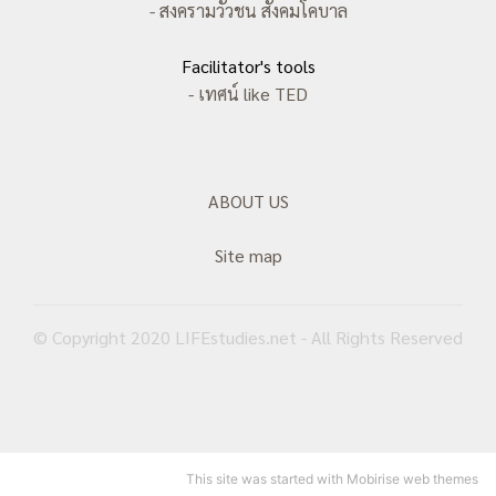
- สงครามวัวชน สังคมโคบาล
Facilitator's tools
- เทศน์ like TED
ABOUT US
Site map
© Copyright 2020 LIFEstudies.net - All Rights Reserved
This site
was started with Mobirise web themes