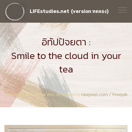
LIFEstudies.net (version ทดลอง)
อิทัปปัจยตา :
Smile to the cloud in your
tea
Background photo was designed by
rawpixel.com / Freepik