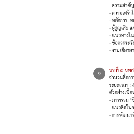
- ความสำคัญ
- ความเศร้าโ
- หลักการ, 
- ผู้สูญเสีย
- แนวทางในเช
- ข้อควรระวั
- งานเยีย
บทที่ ๙ บทส
จำนวนสื่อการเ
ระยะเวลา : 4
ตัวอย่างเนื
- ภาพรวม "ชี
- แนวคิดในก
- การพัฒนาที