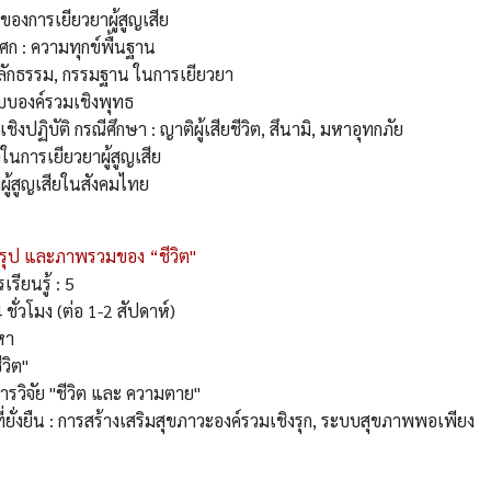
ของการเยียวยาผู้สูญเสีย
ศก : ความทุกข์พื้นฐาน
หลักธรรม, กรรมฐาน ในการเยียวยา
 แบบองค์รวมเชิงพุทธ
ิงปฏิบัติ กรณีศึกษา : ญาติผู้เสียชีวิต, สึนามิ, มหาอุทกภัย
งในการเยียวยาผู้สูญเสีย
วยาผู้สูญเสียในสังคมไทย
รุป และภาพรวมของ “ชีวิต"
รียนรู้ : 5
 ชั่วโมง (ต่อ 1-2 สัปดาห์)
้อหา
วิต"
ารวิจัย "ชีวิต และ ความตาย"
่ยั่งยืน : การสร้างเสริมสุขภาวะองค์รวมเชิงรุก, ระบบสุขภาพพอเพียง