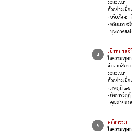
ระยะเวลา 
ตัวอย่าง
- อริยสัจ ๔ :
- อริยมรรคมี
- บุพภาคแห่
เป้าหมายชี
ใจความพุทธธ
จำนวนสื่อกา
ระยะเวลา 
ตัวอย่าง
- ภพภูมิ ๓๑
- สังสารวัฏฏ์
- คุณค่าของ
หลักกรรม
ใจความพุทธธ