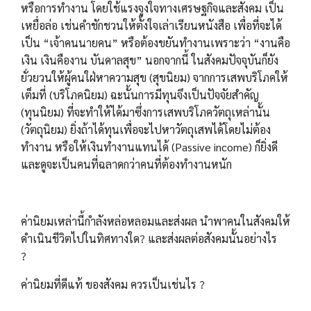
หรือการทำงาน โดยใช้แรงจูงใจทางเศรษฐกิจและสังคม เป็น
เหยื่อล่อ เช่นคำชักชวนให้ตั้งใจเล่าเรียนหนังสือ เพื่อที่จะได้
เป็น “เจ้าคนนายคน” หรือต้องขยันทำงานเพราะว่า “งานคือ
เงิน เงินคืองาน บันดาลสุข” นอกจากนี้ ในสังคมปัจจุบันก็ยัง
ยั่วยวนให้ผู้คนใฝ่หาความสุข (สุขนิยม) จากการเสพบริโภคให้
เต็มที่ (บริโภคนิยม) ฉะนั้นการมีทุนจึงเป็นปัจจัยสำคัญ
(ทุนนิยม) ที่จะทำให้ได้มาซึ่งการเสพบริโภควัตถุเหล่านั้น
(วัตถุนิยม) ยิ่งถ้าได้ทุนเพื่อจะไปหาวัตถุเสพได้โดยไม่ต้อง
ทำงาน หรือให้เงินทำงานแทนได้ (Passive income) ก็ยิ่งดี
และดูจะเป็นคนที่ฉลาดกว่าคนที่ต้องทำงานหนัก
ค่านิยมเหล่านี้กำลังหล่อหลอมและส่งผล นำพาคนในสังคมให้
ดำเนินชีวิตไปในทิศทางใด? และส่งผลต่อสังคมนั้นอย่างไร
?
ค่านิยมที่ดีแท้ ของสังคม ควรเป็นเช่นไร ?