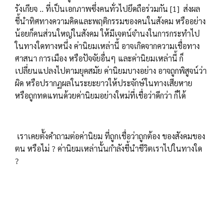
รังเกียจ .. ที่เป็นเอกภาพซึ่งคนทั่วไปยึดถือร่วมกัน [1] ส่งผล
ชี้นำทิศทางความคิดและพฤติกรรมของคนในสังคม หรืออย่าง
น้อยก็คนส่วนใหญ่ในสังคม ให้มีเจตน์จำนงในการกระทำไป
ในทางใดทางหนึ่ง ค่านิยมเหล่านี้ อาจเกิดจากความเชื่อทาง
ศาสนา การเมือง หรือปัจจัยอื่นๆ และค่านิยมเหล่านี้ ก็
เปลี่ยนแปลงไปตามยุคสมัย ค่านิยมบางอย่าง อาจถูกพิสูจน์ว่า
ผิด หรือปรากฏผลในระยะยาวให้ประจักษ์ในทางเสียหาย
หรือถูกทดแทนด้วยค่านิยมอย่างใหม่ที่เชื่อว่าดีกว่า ก็ได้
เราเคยตั้งคำถามต่อค่านิยม ที่ถูกเชื่อว่าถูกต้อง ของสังคมของ
ตน หรือไม่ ? ค่านิยมเหล่านั้นกำลังชี้นำชีวิตเราไปในทางใด
?