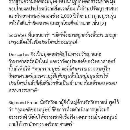
รากฐานความคิดของมนุษย์ที่เป็นปฏิปักษ์ต่อธรรมชาติ มุ่ง
กอบโกยผลประโยขน์จากสิ่งแวดล้อม ทั้งด้านปรัชญา ศาสนา
และวิทยาศาสตร์ ตลอดช่วง 2,000 ปีที่ผ่านมา ถูกอนุชนรุ่น
หลังตัดสินว่าผิดพลาด และถูกโจมตีอย่างมาก เช่น [2]
Socretes ที่เคยบอกว่า
“สัตว์ทั้งหลายถูกสร้างขึ้นมา และถูก
บำรุงเลี้ยงไว้ เพื่อประโยชน์ของมนุษย์”
Descartes ซึ่งเป็นบุคคลสำคัญในทางปรัชญาและ
วิทยาศาสตร์สมัยใหม่ บอกว่าวัตถุประสงค์ของวิทยาศาสตร์
นั้นก็เพื่อให้
“พวกเรามนุษย์ จะได้สามารถเอาความรู้ใน
วิทยาศาสตร์และความรู้ที่เพิ่มพูนขึ้นในหมู่มนุษย์มาใช้
ประโยชน์ แล้วก็ผันตัวเราขึ้นเป็นเจ้านาย เป็นเจ้าของ ครอบ
ครองธรรมชาติ”
Sigmond Freud นักจิตวิทยาผู้ยิ่งใหญ่ด้านจิตวิเคราะห์ พูดไว้
ว่า “อุดมคติของมนุษย์ ก็คือการที่จะดำเนินการบุกโจมตี
ธรรมชาติ บังคับให้ธรรมชาติเชื่อฟัง เจตนารมณ์ของมนุษย์
ภายใต้การนำทางของวิทยาศาสตร์”