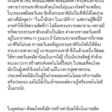
ธรรมชาติ เช่น พระแม่โพสพ พระแม่คงคา ส่วนหนึ่งอาจเป็น
เพราะว่าธรรมชาติรอบตัวคนไทยไม่รุนแรงโหดร้ายเหมือน
ในประเทศฝั่งตะวันตก อีกทั้งธรรมชาติยังเป็นที่พึ่งได้โดยง่าย
อย่างที่มักพูดว่า “ในน้ำมีปลา ในนามีข้าว” แต่ความรู้สึกนี้ก็
อาจทำให้เกิดความคิดที่ว่า ไม่ต้องขวนขวายพยายาม เพราะมี
ทรัพยากรธรรมชาติรอบตัวเป็นมิตร ต่างจากชาวตะวันตกที่
อยู่ในอากาศหนาว รุนแรง ถ้าไม่ขวนขวายเตรียมการก็อาจจะ
เอาชีวิตไม่รอด ชาวตะวันตกจึงถูกธรรมชาติบีบบังคับให้ต้อง
ขวนขวายหาความรู้ เอาชนะธรรมชาติ ซึ่งในด้านหนึ่ง ก็ส่งผล
ให้ชาวตะวันตกมีค่านิยมในการใฝ่รู้ เป็นนักประดิษฐ์ ทำด้วย
ตนเอง (DIY) สร้างสรรค์เทคโนโลยีใหม่ๆ ในชณะที่คนไทย
มักเป็นผู้เสพใช้เทคโนโลยี แม้ในวงการอุตสาหกรรม
ประเทศไทยก็มักเป็นผู้รับถ่ายทอดเทคโนโลยมาทำการผลิต
หรือประกอบ แต่ไม่ได้เป็นเจ้าขององค์ความรู้หรือเทคโนโลยี
นั้นมากนัก
ในยุคต่อมา สังคมไทยจึงมีการสร้างค่านิยมให้เน้นการผลิต