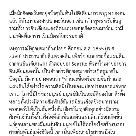
เมื่อนักคิดตะวันตกยุคปัจจุบันหันไปติเตียนบรรพบุรุษของตน
แล้ว ก็หันมามองศาสนาตะวันออก เช่น เต๋า พุทธ หรือฮินดู
รวมทั้งชาวอินเดียนแดงที่ตนเองเคยบุกยึดครองมาก่อน ว่ามี
แนวคิดที่เคารพ เป็นมิตรกับธรรมชาติ
เหตุการณ์ที่ถูกยกมาอ้างบ่อยๆ คือตอน ค.ศ. 1855 (พ.ศ.
2398) ประธานาธิบดีแฟรงคลิน เพียร์ซ แถลงขอซื้อแผ่นดิน
จากคนอินเดียนแดง คำตอบของ Seattle หัวหน้าเผ่าของชาว
อินเดียนแดงนั้น เป็นคำกล่าวที่ถูกยกมากล่าวเชิดชูมากใน
ปัจจุบัน มีความบางตอนว่า “ท่านจะซื้อหรือขายผืนฟ้าและ
แผ่นดินได้อย่างไร ความคิดนี้เป็นของแปลกประหลาดแก่พวก
เรา ... โลกนี้มิใช่ของมนุษย์ มนุษย์สิเป็นสมบัติของโลก สิ่งทั้ง
หลายทั้งปวงมีความสัมพันธ์กัน เสมือนเลือดซึ่งสมานรวม
ครอบครัวให้เป็นอันหนึ่งอันเดียวกัน ทุกสิ่งทุกอย่างมีความ
สัมพันธ์กันทั้งสิ้น สิ่งใดที่เกิดขึ้นแก่ผืนแผ่นดิน ก็ย่อมเกิดขึ้น
แก่ลูกหลานของผืนแผ่นดิน มนุษย์ไม่ได้ทอโยงใยสร้างระบบ
สายสัมพันธ์แห่งชีวิตนี้ เขาเป็นเพียงสายใยสายหนึ่งใน