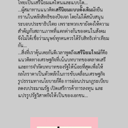
ไทยเป็นเสรีนิยมแค่ไหนและแบบใด...
...ผู้สมาทานแนวคิดเ
สรีนิยมแบบดั้งเดิม
มักยืน
กรานในหลักสิทธิของปัจเจก โดยไม่ได้สนับสนุน
ระบอบประชาธิปไตย เพราะพวกเขายังคงให้ความ
สำคัญกับสถานภาพที่แตกต่างกันของคนในสังคม
จึงไม่ได้เชื่อว่ามนุษย์ทุกคนควรได้รับสิทธิเท่าเทียม
กัน...
...สิ่งที่เราคุ้นเคยกันดีเวลาพูดถึง
เสรีนิยมใหม่
ก็คือ
แนวคิดทางเศรษฐกิจที่เน้นบทบาทของตลาดเสรี
และการจำกัดบทบาทของรัฐให้น้อยที่สุดเพื่อให้
กลไกราคาเป็นตัวหลักในการขับเคลื่อนเศรษฐกิจ
รูปธรรมทางนโยบายก็คือ การผ่อนปรนกฎระเบียบ
ลดงบประมาณรัฐ เปิดเสรีการค้าการลงทุน และ
แปรรูปรัฐวิสาหกิจให้เป็นของเอกชน...