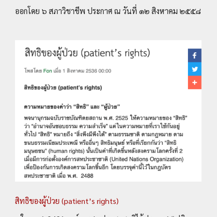
ออกโดย ๖ สภาวิชาชีพ ประกาศ ณ วันที่ ๑๒ สิงหาคม ๒๕๕๘
สิทธิของผู้ป่วย (patient’s rights)