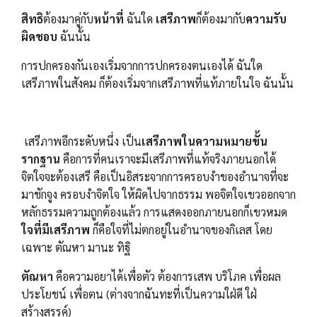
สิทธิ
ต้องมาคู่กับ
หน้าที่
ฉันใด
เสรีภาพ
ก็ต้องมากับ
ความรับ
ผิดชอบ
ฉันนั้น
การปกครองกันเองเริ่มจากการปกครองตนเองได้ ฉันใด
เสรีภาพในสังคม ก็ต้องเริ่มจากเสรีภาพที่แท้ภายในใจ ฉันนั้น
เสรีภาพอีกระดับหนึ่ง เป็น
เสรีภาพในความหมายขั้น
รากฐาน
คือการที่คนเราจะมีเสรีภาพที่แท้จริงภายนอกได้
จิตใจจะต้องเสรี คือเป็นอิสระจากการครอบงำของอำนาจที่จะ
มาชักจูง ครอบงำจิตใจ ให้ผิดไปจากธรรม พอจิตใจเขวออกจาก
หลักธรรมความถูกต้องแล้ว การแสดงออกภายนอกก็เขวหมด
ใจที่มีเสรีภาพ
ก็คือใจที่ไม่ตกอยู่ในอำนาจของกิเลส โดย
เฉพาะ ตัณหา มานะ ทิฐิ
ตัณหา
คือความอยาได้เพื่อตัว ต้องการเสพ บริโภค เพื่อผล
ประโยชน์ เพื่อตน (ต่างจากฉันทะที่เป็นความใฝ่ดี ใฝ่
สร้างสรรค์)