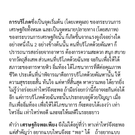
การบริโภค
ซึ่งเป็นจุดเริ่มต้น (โดยเหตุผล) ของกระบวนการ
เศรษฐกิจทั้งหมด และเป็นจุดหมายปลายทาง (โดยสภาพ)
ของกระบวนการเศรษฐกิจนั้น ก็เกิดขึ้นจากแรงจูงใจอย่างใด
อย่างหนึ่งใน 2 อย่างข้างต้นนั้น คนที่บริโภคด้วยตัณหา ก็
ปรารถนารสอร่อยจากอาหาร ต้องการความสะดวก สนุก สบาย
จากวัตถุสิ่งเสพ ส่วนคนที่บริโภคด้วยฉันทะ จะกินเพื่อให้ได้
สภาวะของการหายหิว อิ่มท้อง ได้โภชนาการที่ดีต่อคุณภาพ
ชีวิต ประเด็นที่น่าพิจารณาคือการบริโภคด้วยตัณหานั้น ให้
ความสุขระยะสั้น ทันใจ แต่หาที่สิ้นสุด หาความพอ ได้ยากยิ่ง
ไม่รู้ว่าอร่อยเท่าไหร่จึงจะพอ ถ้ามีอร่อยกว่านี้ก็อาจจะกินต่อได้
อีก แต่การบริโภคด้วยฉันทะนั้นประกอบอยู่ด้วยปัญญา เมื่อ
กินเพื่ออิ่มท้อง เพื่อให้ได้โภชนาการ ก็จะตอบได้เองว่า เท่า
ไหร่อิ่ม เท่าไหร่พอดี และจะให้ผลดีในระยะยาว
คำว่า
เศรษฐกิจพอเพียง
จึงไม่ได้อยู่ที่ว่า หาเท่าไหร่จึงจะพอ
แต่สำคัญว่า อยากแบบไหนจึงจะ “พอ” ได้ ถ้าอยากแบบ