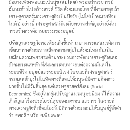
มีอย่างเพียงพอและเป็นสุข (
สันโดษ
) พร้อมสำหรับการมี
ฉันทะ
ก้าวไป สร้างสรรค์ ชีิวิต สังคมและโลก ที่ดีงามผาสุก ถ้า
เศรษฐศาสตร์มองเศรษฐกิจเป็นปัจจัย (ไม่ใช่เป้าหมายที่จบ
ในตัว) อย่างนี้ เศรษฐศาสตร์ก็จะมีบทบาทสำคัญอย่างยิ่งใน
การสร้างสรรค์อารยธรรมของมนุษย์
ปรัชญาเศรษฐกิจพอเพียงเกิดขึ้นท่ามกลางกระแสแนวคิดการ
พัฒนาทางสังคมทางเลือกหลายกลุ่มในสังคมไทย อันเป็น
เสมือนความพยายามต้านกระบวนการพัฒนาเศรษฐกิจและ
สังคมกระแสหลัก ที่ส่งผลกระทบทางลบต่อความมั่นคงใน
ระบบชีวิต มนุษย์และระบบนิเวศ ในขณะที่เศรษฐศาสตร์
กระแสหลักมุ่งไปในทิศทางที่สอนให้มนุษย์มีความต้องการ
มากขึ้นไม่มีวันสิ้นสุด แต่เศรษฐศาสตร์สังคม (Social
Economics) ซึ่งอยู่ในกลุ่มปรัชญาแนวมนุษยนิยม ที่ให้ความ
สำคัญแก่เรื่องประโยชน์สุขของมหาชน และการ วิเคราะห์
ทางเศรษฐกิจที่เชื่อมโยงกับมิติทางสังคม สอนให้มนุษย์รู้จักคำ
ว่า
“พอดี”
หรือ
“เพียงพอ”