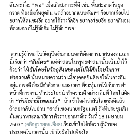
ฉันทะ ก็จะ “พอ” เมื่อเกิดสภาวะที่ดี เช่น พื้นสะอาดก็หยุด
กวาด ท้องอิ่มก็หยุดกิน แต่ถ้าอยากแบบตัณหา ก็อยากเรื่อยไป
อยากให้คนชมอีก อยากได้รางวัลอีก อยากอร่อยอีก อยากกินจน
ท้องแตก ก็ไม่รู้จักอิ่ม ไม่รู้จัก “พอ”
ความรู้จักพอ ในวัตถุปัจจัยภายนอกที่ต้องการมาสนองตนเอง
นี้เรียกว่า
“สันโดษ”
แต่คำสอนในพุทธศาสนานั้นเน้นย้ำไว้
ด้วยว่า ให้
สันโดษในวัตถุสิ่งเสพ แต่ไม่ให้สันโดษในการ
ทำความดี
นั่นหมายความว่า เมื่อบุคคลยินดีพอใจในการกิน
อยู่แต่พอดี ก็จะมีกำลังกาย และเวลา ที่จะทุ่มเทให้กับการทำ
หน้าที่การงาน ทำประโยชน์ ทำความดี อย่างเต็มที่ โดย
ไม่
คิด
ว่า
“ทำดีเท่านี้ก็พอแล้ว”
ถ้าเข้าใจคำว่าสันโดษชัดดีแล้ว
ถ้าลองกลับไปอ่าน “สาส์นของนายกรัฐมนตรี ถึงที่ประชุมสัม
มันตนาพระคณาธิการทั่วราชอาณาจักร วันที่ 18 เมษายน
2503”
(คลิกดูรายละเอียด)
ก็จะเข้าใจได้ชัดว่า ผู้นำของ
ประเทศในเวลานั้น เข้าใจผิดไปเพียงใด