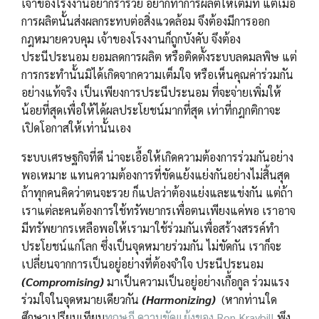
เจ้าของโรงงานอยากร่ำรวย อยากทำการผลิตให้เต็มที่ แต่เมื่อ
การผลิตนั้นส่งผลกระทบต่อสิ่งแวดล้อม จึงต้องมีการออก
กฎหมายควบคุม เจ้าของโรงงานก็ถูกบังคับ จึงต้อง
ประนีประนอม ยอมลดการผลิต หรือติดตั้งระบบลดมลพิษ แต่
การกระทำนั้นมิได้เกิดจากความเต็มใจ หรือเห็นคุณค่าร่วมกัน
อย่างแท้จริง เป็นเพียงการประนีประนอม ที่จะจ่ายเพิ่มให้
น้อยที่สุดเพื่อให้ได้ผลประโยชน์มากที่สุด เท่าที่กฎกติกาจะ
เปิดโอกาสให้เท่านั้นเอง
ระบบเศรษฐกิจที่ดี น่าจะเอื้อให้เกิดความต้องการร่วมกันอย่าง
พอเหมาะ แทนความต้องการที่ขัดแย้งแย่งกันอย่างไม่สิ้นสุด
ถ้าทุกคนคิดว่าตนจะรวย ก็แปลว่าต้องแย่งและแข่งกัน แต่ถ้า
เราแต่ละคนต้องการใช้ทรัพยากรเพื่อตนเพียงแค่พอ เราอาจ
มีทรัพยากรเหลือพอให้เรามาใช้ร่วมกันเพื่อสร้างสรรค์ทำ
ประโยชน์แก่โลก ซึ่งเป็นจุดหมายร่วมกัน ไม่ขัดกัน เราก็จะ
เปลี่ยนจากการเป็นอยู่อย่างที่ต้องจำใจ ประนีประนอม
(Compromising)
มาเป็นความเป็นอยู่อย่างเกื้อกูล ร่วมแรง
ร่วมใจในจุดหมายเดียวกัน
(Harmonizing)
(หากท่านใด
ศึกษาเปรียบเทียบ
ทฤษฎี ความขัดแย้งของ Ron Kraybill
พึง