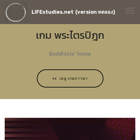
LIFEstudies.net (version ทดลอง)
เกม พระไตรปิฎก
Buddhists' home
<< เมนู เกมภาวนา