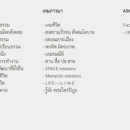
เกมภาวนา
AB
ธธรรม
- เกมชีวิต
Fac
มมัตถสังคหะ
- สงครามวัวชน สังคมโคบาล
- เ
รรม
- กลเกมการเมือง
เรียนธรรม
- หกทิศ มิตรภาพ
นัย
- เกมรมณีย์
ะการทำงาน
- สาน สื่อ ปะ สาด
นาที่ยั่งยืน
- SPACE missions
ีวิต
- Monastic missions
วิต
- LIFE----L-I-N-E
มตาย
- รู้จัก พระไตรปิฎก