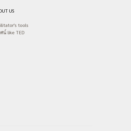
OUT US
ilitator's tools
ทศน์ like TED