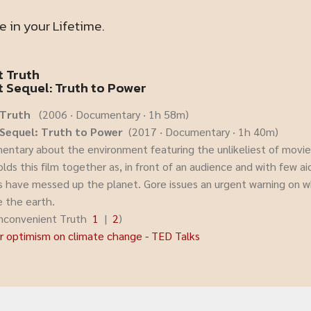
e in your Lifetime.
t Truth
 Sequel: Truth to Power
 Truth
(2006 ‧ Documentary ‧ 1h 58m)
t Sequel: Truth to Power
(2017 ‧ Documentary ‧ 1h 40m)
entary about the environment featuring the unlikeliest of movie 
lds this film together as, in front of an audience and with few a
 have messed up the planet. Gore issues an urgent warning on 
e the earth.
 Inconvenient Truth
1
|
2
)
or optimism on climate change - TED Talks