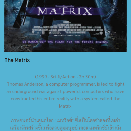
The Matrix
(1999 ‧ Sci-fi/Action ‧ 2h 30m)
Thomas Anderson, a computer programmer, is led to fight
an underground war against powerful computers who have
constructed his entire reality with a system called the
Matrix.
ภาพยนตร์นำเสนอโลก "เมทริกซ์" ซึ่งเป็นโลกจำลองที่เหล่า
เครื่องจักรสร้างขึ้นเพื่อควบคุมมนุษย์ เดอะ เมทริกซ์ยังอ้างถึง