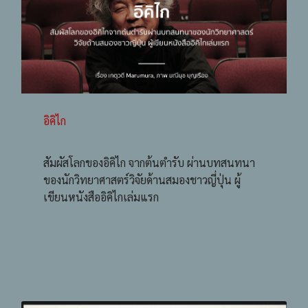
อิคิไก
สัมผัสโลกของอิคิไก จากต้นตำรับ ผ่านบทสนทนา
ของนักวิทยาศาสตร์วิจัยด้านสมองชาวญี่ปุ่น ผู้
เขียนหนังสืออิคิไกเล่มแรก