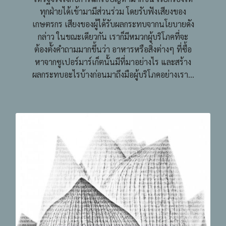
ทุกฝ่ายได้เข้ามามีส่วนร่วม โดยรับฟังเสียงของ
เกษตรกร เสียงของผู้ได้รับผลกระทบจากนโยบายดัง
กล่าว ในขณะเดียวกัน เราก็มีหมวกผู้บริโภคที่จะ
ต้องตั้งคำถามมากขึ้นว่า อาหารหรือสิ่งต่างๆ ที่ซื้อ
หาจากซูเปอร์มาร์เก็ตนั้นมีที่มาอย่างไร และสร้าง
ผลกระทบอะไรบ้างก่อนมาถึงมือผู้บริโภคอย่างเรา...