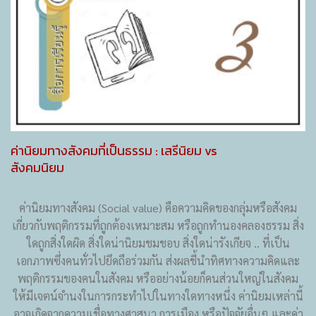
ค่านิยมทางสังคมที่เป็นธรรม : เสรีนิยม vs
สังคมนิยม
ค่านิยมทางสังคม (Social value) คือความคิดของกลุ่มหรือสังคม
เกี่ยวกับพฤติกรรมที่ถูกต้องเหมาะสม หรือถูกทำนองคลองธรรม สิ่ง
ใดถูกสิ่งใดผิด สิ่งใดน่านิยมชมชอบ สิ่งใดน่ารังเกียจ .. ที่เป็น
เอกภาพซึ่งคนทั่วไปยึดถือร่วมกัน ส่งผลชี้นำทิศทางความคิดและ
พฤติกรรมของคนในสังคม หรืออย่างน้อยก็คนส่วนใหญ่ในสังคม
ให้มีเจตน์จำนงในการกระทำไปในทางใดทางหนึ่ง ค่านิยมเหล่านี้
อาจเกิดจากความเชื่อทางศาสนา การเมือง หรือปัจจัยอื่นๆ และค่า