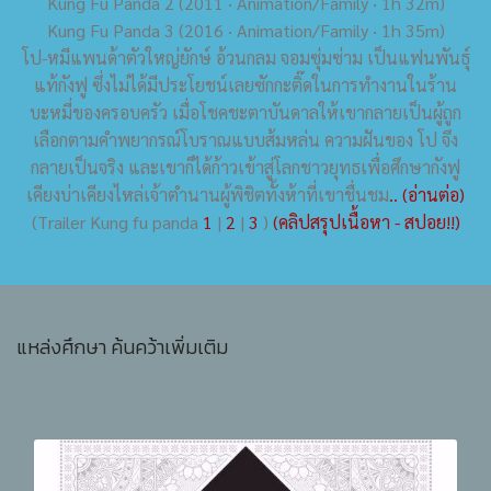
Kung Fu Panda 2 (2011 ‧ Animation/Family ‧ 1h 32m)
Kung Fu Panda 3 (2016 ‧ Animation/Family ‧ 1h 35m)
โป-หมีแพนด้าตัวใหญ่ยักษ์ อ้วนกลม จอมซุ่มซ่าม เป็นแฟนพันธุ์
แท้กังฟู ซึ่งไม่ได้มีประโยชน์เลยซักกะติ๊ดในการทำงานในร้าน
บะหมี่ของครอบครัว เมื่อโชคชะตาบันดาลให้เขากลายเป็นผู้ถูก
เลือกตามคำพยากรณ์โบราณแบบส้มหล่น ความฝันของ โป จึง
กลายเป็นจริง และเขาก็ได้ก้าวเข้าสู่โลกชาวยุทธเพื่อศึกษากังฟู
เคียงบ่าเคียงไหล่เจ้าตำนานผู้พิชิตทั้งห้าที่เขาชื่นชม
.. (อ่านต่อ)
(Trailer Kung fu panda
1
|
2
|
3
)
(คลิปสรุปเนื้อหา - สปอย!!)
แหล่งศึกษา ค้นคว้าเพิ่มเติม