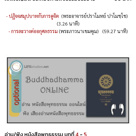
- ปฏิจจสมุปบาทกับการดูจิต
(พระอาจารย์ปราโมทย์ ปาโมชฺโช)
(3.26 นาที)
- การละวางต่ออกุศลธรรม
(พระภาวนาเขมคุณ) (59.27 นาที)
อ่าน/ฟัง หนังสือพุทธธรรม บทที่
4
-
5