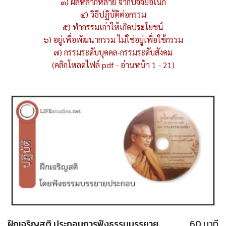
๓) ผลหลากหลาย จากปัจจัยอเนก
๔) วิธีปฏิบัติต่อกรรม
๕) ทำกรรมเก่าให้เกิดประโยชน์
๖) อยู่เพื่อพัฒนากรรม ไม่ใช่อยู่เพื่อใช้กรรม
๗) กรรมระดับบุคคล-กรรมระดับสังคม
(คลิกโหลดไฟล์ pdf - อ่านหน้า 1 - 21)
ฝึกเจริญสติ ประกอบการฟังธรรมบรรยาย
60 นาที