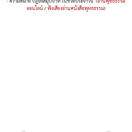
- ความหมาย ปฏิจจสมุปบาท ในชีวิตประจำวัน (
อ่านพุทธธรรม
ออนไลน์
/
ฟังเสียงอ่านหนังสือพุทธธรรม
)